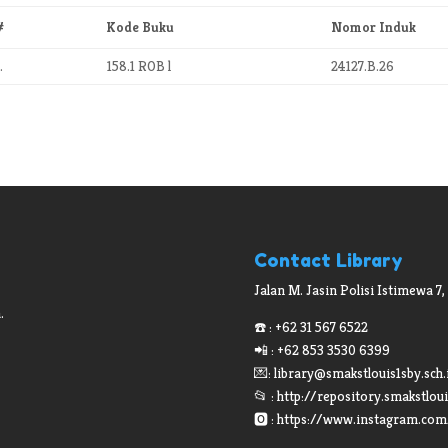
#
Kode Buku
Nomor Induk
.
158.1 ROB l
24127.B.26
Contact Library
Jalan M. Jasin Polisi Istimewa 7,
.
☎️ : +62 31 567 6522
📲 : +62 853 3530 6399
💌:
library@smakstlouis1sby.sch.
📂 : http://repository.smakstloui
🅾 : https://www.instagram.com