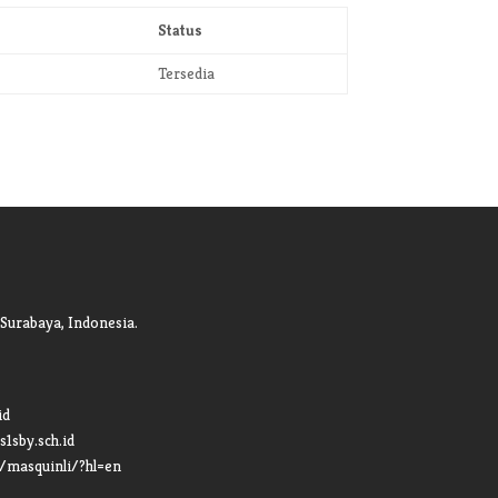
Status
Tersedia
 Surabaya, Indonesia.
id
s1sby.sch.id
/masquinli/?hl=en