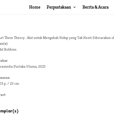
Home
Perpustakaan
Berita & Acara
Let Them Theory : Alat untuk Mengubah Hidup yang Tak Henti Dibicarakan o
or(s)
el Robbins
isher
ramedia Pustaka Utama, 2025
ension
03 p. / 23 cm.
ract
mplar(s)