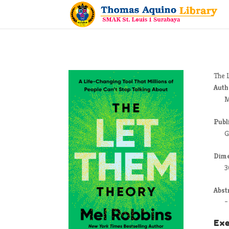
The 
Auth
M
Publ
G
Dim
3
Abst
–
Exe