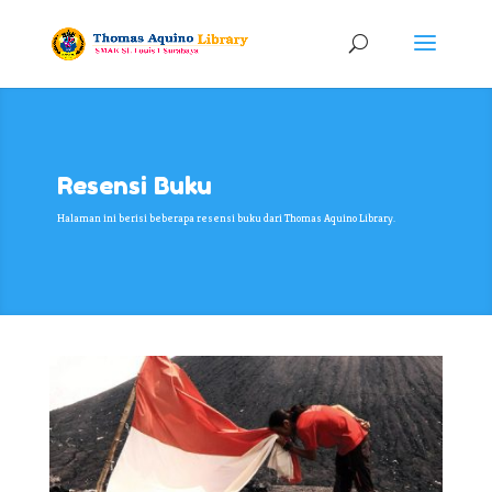
Resensi Buku
Halaman ini berisi beberapa resensi buku dari Thomas Aquino Library.