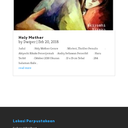
Holy Mother
by
Dwiper
|
Feb 20, 2018
Judul : Holy Mother Genre : Misteri, Thriller Penulis :
Akiyoshi Rikako Penerjemah : Andry Setiawan Penerbit : Haru
Terbit : Oktober 2016 Ukuran : 13 x 19 cm Tebal : 284
halaman Kode...
read more
Lokasi Perpustakaan