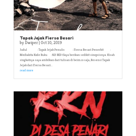
Tapak Jejak Fiersa Besari
by
Dwiper
|
Oct 10, 2019
Judul : Tapak Jejak Penulis : Fiersa Besari Penerbit :
Mediakita Kode Buku : 813 BES t Saya berikan sedikit sinopsisnya. Kisah
singkatnya saya ambilkan dari tulisan di beim.co saja, Resensi Tapak
Jejak dari Fiersa Besari...
read more