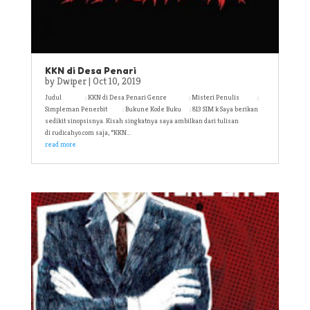
KKN di Desa Penari
by
Dwiper
|
Oct 10, 2019
Judul : KKN di Desa Penari Genre : Misteri Penulis :
Simpleman Penerbit : Bukune Kode Buku : 813 SIM k Saya berikan
sedikit sinopsisnya. Kisah singkatnya saya ambilkan dari tulisan
di rudicahyo.com saja, “KKN...
read more