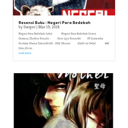
Resensi Buku : Negeri Para Bedebah
by
Dwiper
|
Mar 19, 2018
Negeri Para Bedebah Judul : Negeri Para Bedebah Genre :
Dewasa, Thriller Penulis : Tere Liye Penerbit : PT Gramedia
Pustaka Utama TahunTerbit : 2012 Ukuran : 20x13 cm Tebal : 440
hlm; 20 cm...
read more