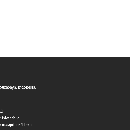
 Surabaya, Indonesia.
id
s1sby.sch.id
/masquinli/?hl=en