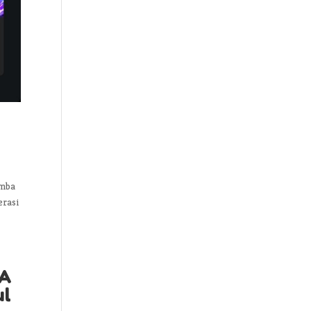
omba
erasi
MA
ul