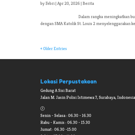
by
Febri
|
Apr 20, 2026
|
Berita
Dalam rangka meningkatkan budaya literasi 
dengan SMA Katolik St. Louis 2 menyelenggarakan kegi
« Older Entries
Lokasi Perpustakaan
Gedung A Sisi Barat
Jalan M. Jasin Polisi Istimewa 7, Surabaya, Indonesia
🕖
Senin - Selasa : 06.30 - 16.30
Rabu - Kamis : 06.30 - 15.30
Jumat : 06.30 -15.00