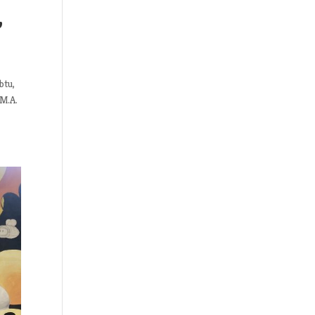
”
btu,
 M.A.