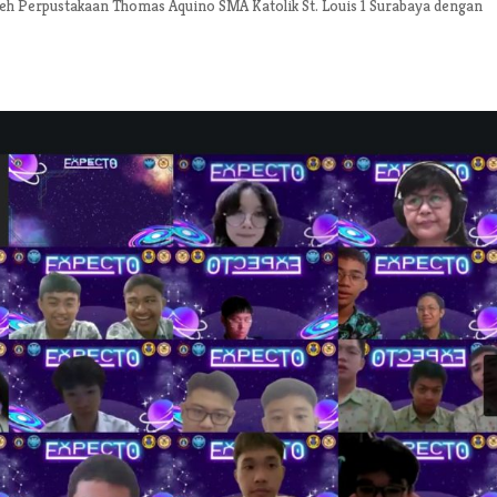
leh Perpustakaan Thomas Aquino SMA Katolik St. Louis 1 Surabaya dengan