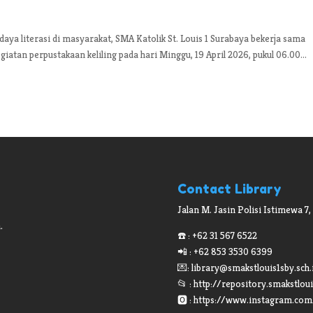
di masyarakat, SMA Katolik St. Louis 1 Surabaya bekerja sama
atan perpustakaan keliling pada hari Minggu, 19 April 2026, pukul 06.00...
Contact Library
Jalan M. Jasin Polisi Istimewa 7,
.
☎️ : +62 31 567 6522
📲 : +62 853 3530 6399
💌:
library@smakstlouis1sby.sch.
📂 : http://repository.smakstloui
🅾 : https://www.instagram.com