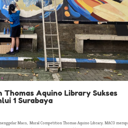
n Thomas Aquino Library Sukses
nlui 1 Surabaya
s menggelar Maco, Mural Competition Thomas Aquino Library. MACO merup